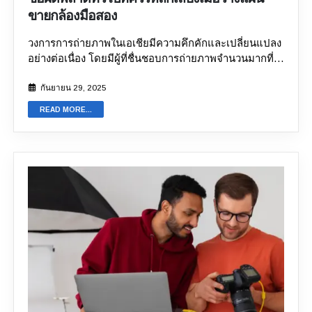
ขายกล้องมือสอง
วงการการถ่ายภาพในเอเชียมีความคึกคักและเปลี่ยนแปลง
อย่างต่อเนื่อง โดยมีผู้ที่ชื่นชอบการถ่ายภาพจำนวนมากที่
พัฒนาฝีมืออย่างต่อเนื่อง ดังนั้น เมื่อถึงเวลาที่ต้องขายกล้อง
เก่า การรู้วิธีการที่ถูกต้องจึงเป็นหนึ่งในวิธีที่ดีที่สุดในการ
กันยายน 29, 2025
สร้างความแตกต่างอย่างมีนัยสำคัญต่อผลตอบแทนที่คุณ
READ MORE...
จะได้รับ นอกจากนี้ การทำความเข้าใจข้อผิดพลาดทั่วไปที่
ควรหลีกเลี่ยงเมื่อวางแผนขายกล้องมือสองบนแพลตฟอร์ม
ออนไลน์ จะช่วยให้คุณเพิ่มมูลค่าอุปกรณ์ได้สูงสุด Sell ​​
Your Gadget มีแพลตฟอร์มออนไลน์ที่เฟื่องฟูสำหรับกล้อง
มือสองและอุปกรณ์ต่างๆ ตั้งแต่การเลือกแพลตฟอร์มไป
จนถึงความผิดพลาดในการตั้งราคา เราจะมาพูดถึง 5
ประเด็นสำคัญที่คุณต้องจำไว้เพื่อให้แน่ใจว่าคุณจะไม่สูญ
เสียเงินไป
ข้อผิดพลาดที่ควรละเลยเมื่อเลือกซื้อกล้องมือ
สอง นี่คือข้อผิดพลาดทั่วไปบางประการที่ทุกคนทำเมื่อ
วางแผนจะขายกล้องเก่าบนแพลตฟอร์มออนไลน์
1. ความ
ผิดพลาดในการกำหนดราคาที่ทำให้คุณต้องเสียเงิน ความ
ผิดพลาดที่พบบ่อยที่สุดที่ช่างภาพมักทำเมื่อขายอุปกรณ์
กล้อง DSLR มือสองคือการเข้าใจผิดเกี่ยวกับมูลค่าของ