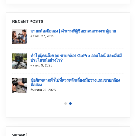
อื่นๆ การใช้วิธีการที่เหมาะสมจะช่วยให้คุณนำเสนอกล้อง
ทางการชำระเงินที่ไม่น่าเชื่อถือเพื่อความปลอดภัยอย่าง
ของคุณต่อผู้บริโภคหรือผู้ซื้อที่มีศักยภาพได้ ในทำนอง
สมบูรณ์ 3. สอบถามเกี่ยวกับบริการรับกล้อง ลองค้นหาร้าน
เดียวกัน ในบล็อกนี้ เราจะพูดถึงประเด็นสำคัญบางประการ
กล้องมือสองออนไลน์เพื่อเรียนรู้เกี่ยวกับบริการรับกล้อง
RECENT POSTS
ที่ผู้ขายทุกคนควรคำนึงถึงเมื่อวางแผน
ขายกล้อง
บน
คุณยังสามารถสอบถามฝ่ายบริการลูกค้าเพื่อขอคำตอบ
แพลตฟอร์มออนไลน์ ราคาขายต่อมาตรฐานของกล้อง
ชื่อถือ
ขายกล้องมือสอง | คำถามที่ผู้ซื้อทุกคนถามจากผู้ขาย
โดยละเอียดได้ ตรวจสอบให้แน่ใจว่าแพลตฟอร์มไม่ได้
DSLR ในตลาดออนไลน์ ลองดูกล้อง DSLR 11 อันดับแรก
ตุลาคม 27, 2025
บังคับให้คุณส่งกล้องและอุปกรณ์ไปยังสถานที่ที่ไม่รู้จัก
พร้อมราคาขายต่อมาตรฐานที่คุณคาดหวังได้เมื่อขาย
เลือกแพลตฟอร์มออนไลน์ที่ให้บริการรับกล้องที่สะดวก
กล้อง เก่า. Brand & ModelSensor
สบาย 4. ปัจจัยในการประเมินกล้อง การประเมินกล้องที่
่า
ทำไมผู้คนถึงชอบ ขายกล้อง GoPro ออนไลน์ และมันมี
TypeMegapixelsSecondhand Price Range (Thai
โปร่งใสหมายถึงการได้ราคาที่เหมาะสมสำหรับกล้องของ
ประโยชน์อย่างไร?
Baht)Canon EOS 1500DAPS-C24.1 MP฿8,133.09 –
คุณ รายละเอียดเกี่ยวกับการประเมินจะแสดงอยู่บน
ตุลาคม 9, 2025
฿10,351.31Nikon D3500APS-C24.2 MP฿8,502.86 –
แพลตฟอร์ม ตัวอย่างเช่น เพื่อให้ราคาที่ Sell...
฿11,090.68Canon EOS 200D IIAPS-C24.1
ิ่ง
ข้อผิดพลาดทั่วไปที่ควรหลีกเลี่ยงเมื่อวางแผนขายกล้อง
MP฿12,939.13...
มือสอง
กันยายน 29, 2025
หมวดหมู่