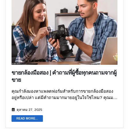
ราคาถูกกว่ากล้องใหม่มาก หากคุณมีกล้อง DSLR ที่ไม่ได้
กล้องยังเป็นอุปกรณ์ที่บอบบาง และเพียงแค่การกระแทก
ใช้งานแล้ว การขายออนไลน์ถือเป็นตัวเลือกที่ดี เพราะจะ
หรือการตกเพียงเล็กน้อยก็อาจทำให้เกิดความเสียหายอย่าง
ทำให้กล้องของคุณได้ไปอยู่ในมือของผู้ที่ต้องการใช้งาน
มากต่ออุปกรณ์ได้ ดังนั้น คุณควรขายกล้องเก่าของคุณ
จริง นอกจากนี้ การ
ขายกล้อง
เก่าหรือกล้องใช้แล้วผ่าน
แทนที่จะเก็บไว้และรอให้เกิดอุบัติเหตุขึ้น 4. ...
แพลตฟอร์มออนไลน์ที่น่าเชื่อถือ ยังช่วยให้คุณขายได้อย่าง
สะดวกและปลอดภัย การขายกล้องช่วยปกป้องสิ่งแวดล้อม
ได้อย่างไร? กล้องและเลนส์ผลิตจากพลาสติก แก้ว โลหะ
และวัสดุเฉพาะทางอื่น ๆ การทิ้งกล้องจึงเพิ่มปริมาณขยะที่
ย่อยสลายไม่ได้และขยะอิเล็กทรอนิกส์ในสิ่งแวดล้อม
อย่างไรก็ตาม การส่งเสริมให้มีการขายต่อกล้อง DSLR
และอุปกรณ์อิเล็กทรอนิกส์อื่น ๆ จะช่วยลดผลกระทบนี้ได้
ขายกล้องมือสอง | คำถามที่ผู้ซื้อทุกคนถามจากผู้
การขายกล้อง DSLR มือสองมีประโยชน์ต่อสิ่งแวดล้อมใน
ขาย
หลายระดับ ดังนี้: ลดการปล่อยคาร์บอน เมื่อกล้องมือสอง
หมุนเวียนอยู่ในตลาด ความต้องการกล้องใหม่จะลดลง ส่ง
คุณกำลังมองหาแพลตฟอร์มสำหรับการขายกล้องมือสอง
ผลโดยตรงต่อการผลิต ซึ่งช่วยลดการใช้พลังงานในการ
อยู่หรือเปล่า แต่มีคำถามมากมายอยู่ในใจใช่ไหม? คุณมา
ผลิตวัสดุอย่างพลาสติก โลหะ และแก้ว และช่วยลดการ
ถูกที่แล้ว คุณจะได้รับคำชี้แจงที่ชัดเจนเกี่ยวกับคำถามที่
ปล่อยคาร์บอนโดยรวม ลดการสกัดแร่ธาตุมีค่า การผลิต
อาจเกิดขึ้นในใจของผู้ซื้อเมื่อซื้อกล้องมือสอง อย่างไรก็ตาม
ตุลาคม 27, 2025
กล้องต้องใช้แร่ธาตุหลายชนิด การขายกล้องเก่าในตลาด
หากคุณทุ่มเทเวลาอันมีค่าไปกับการพัฒนาชุดอุปกรณ์ถ่าย
มือสองจะช่วยลดความจำเป็นในการสกัดวัตถุดิบใหม่ ส่งผล
READ MORE...
ภาพ การแยกชิ้นส่วนใดๆ ออกจากอุปกรณ์กล้องอาจเป็น
ดีต่อการอนุรักษ์ทรัพยากรธรรมชาติ ส่งเสริมเศรษฐกิจ