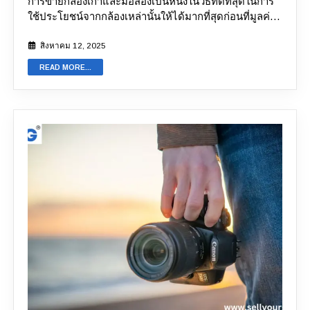
การขายกล้องเก่าและมือสองเป็นหนึ่งในวิธีที่ดีที่สุดในการ
ร้านขายกล้องเก่าออนไลน์จะช่วยให้คุณได้รับใบเสร็จรับ
ใช้ประโยชน์จากกล้องเหล่านั้นให้ได้มากที่สุดก่อนที่มูลค่า
เงินที่ถูกต้อง ซึ่งทำขึ้นเพื่อให้มั่นใจว่ามีสภาพแวดล้อมการ
จะลดน้อยลง แม้ว่าวิธีการขายกล้องแบบออฟไลน์ทั่วไปจะ
ขายกล้องที่ปลอดภัย 2. กระบวนการที่สะดวกสบายอย่างยิ่ง
มีประสิทธิภาพ แต่ก็ใช้เวลานานและไม่น่าเชื่อถือ นั่นคือ
สิงหาคม 12, 2025
จะเป็นอย่างไรหากเราบอกคุณว่าคุณสามารถข้ามขั้นตอน
เหตุผลที่แพลตฟอร์มขายกล้องออนไลน์กำลังได้รับความ
ยุ่งยากอันยาวนานและขาย GoPro ของคุณได้โดยไม่ต้อง
READ MORE...
นิยมมากขึ้น คุณสามารถขายกล้องเก่าบนแพลตฟอร์ม
ออกไปไหน? ฟังดูดีเกินจริง แต่นี่คือสิ่งที่คุณจะได้รับจาก
ออนไลน์ได้อย่างสะดวกสบายจากที่บ้านและรับเงินทันที
ร้านขายกล้องออนไลน์ กระบวนการทั้งหมดในการลง
แพลตฟอร์มขายกล้องออนไลน์ยังเข้าถึงได้ง่ายและมี
ประกาศ
ขายกล้อง GoPro
สามารถทำได้จากสมาร์ทโฟน
บริการรับสินค้าที่เชื่อถือได้ การเลือกแพลตฟอร์มที่เหมาะ
หรือแล็ปท็อปของคุณ 3....
สมยังช่วยให้คุณมั่นใจได้ว่าจะได้ราคาที่ยุติธรรมสำหรับ
อุปกรณ์ของคุณ ราคาอุปกรณ์ของคุณขึ้นอยู่กับปัจจัยต่างๆ
เช่น ยี่ห้อ สภาพการใช้งาน ข้อบกพร่อง และอื่นๆ อีก
มากมาย ในบล็อกนี้ เราจะสำรวจปัจจัยสำคัญทั้งหมดที่อาจ
ส่งผลต่อราคากล้องเก่าและมือสองของคุณ คุณจำเป็นต้อง
ตระหนักถึงปัจจัยเหล่านี้เพื่อ
ขายกล้อง
และต่อรองราคา
ปัจจัยใดบ้างที่ส่งผลกระทบอย่างมีนัยสำคัญต่อราคากล้อง
เก่าและกล้องมือสอง ไม่ว่าจะเป็นยี่ห้อ รุ่น หรือจำนวนรอย
ขีดข่วน ปัจจัยหลายประการมีบทบาทสำคัญในการกำหนด
ราคากล้องเก่าและกล้องมือสองของคุณ การทราบปัจจัย
เหล่านี้จะช่วยให้คุณประเมินราคาก่อนขายกล้องเก่า
ออนไลน์ได้ ลองมาดูปัจจัยทั้งหมดเหล่านี้ทีละปัจจัย: 1.