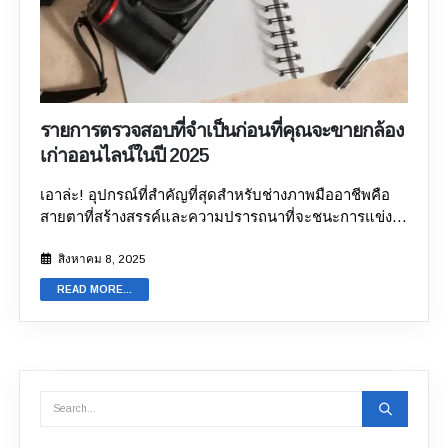
มือสองของคุณ เคล็ดลับสำคัญที่ควรปฏิบัติตามเมื่อขาย
กล้องเก่าและมือสองของคุณทางออนไลน์ แม้ว่า
แพลตฟอร์มออนไลน์จะมีประโยชน์มากมาย แต่ก็อาจไม่
น่าเชื่อถือ และคุณไม่สามารถไว้วางใจทุกแพลตฟอร์มได้
สำหรับผู้ที่ต้องการขายกล้องออนไลน์และกำลังมองหา
เว็บไซต์ที่ทำเช่นนั้น เคล็ดลับต่อไปนี้จะเป็นประโยชน์อย่าง
รายการตรวจสอบที่จำเป็นก่อนที่คุณจะขายกล้อง
ยิ่ง: 1. เลือกแพลตฟอร์มที่เชื่อถือได้ สิ่งนี้ควรเป็นสิ่งสำคัญ
เก่าออนไลน์ในปี 2025
ที่สุดก่อนขายกล้องและอุปกรณ์ออนไลน์ การมีแพลตฟอร์ม
ที่เชื่อถือได้ไม่เพียงแต่รับประกันความปลอดภัย แต่ยังช่วย
เอาล่ะ! อุปกรณ์ที่สำคัญที่สุดสำหรับช่างภาพมืออาชีพคือ
ลดเวลาได้อย่างมาก ดังนั้น คุณจึงสามารถขายกล้องและ
สายตาที่สร้างสรรค์และความปรารถนาที่จะชนะการแข่ง
อุปกรณ์ต่างๆ ของคุณได้อย่างสะดวกสบาย มีแพลตฟอร์ม
ขันใดๆ ก็ตาม สักวันหนึ่งทักษะอันเฉียบคมของพวกเขาจะ
ออนไลน์มากมายสำหรับการขายกล้องหรือนำกล้องไปขาย
พัฒนาไปถึงจุดที่ช่างภาพเริ่มพัฒนาความสามารถของ
สิงหาคม 8, 2025
แต่มีเพียงไม่กี่แพลตฟอร์มเท่านั้นที่รักษาความโปร่งใส
กล้องให้ก้าวข้ามขีดจำกัดไปสู่มิติใหม่ ยิ่งไปกว่านั้น อย่างที่
อย่างสมบูรณ์ Sell Your Gadget เป็นหนึ่งในแพลตฟอร์มที่
READ MORE...
ทราบกันดีว่า กล้องและเลนส์มีความสำคัญและจำเป็นต้อง
ช่วยให้ผู้ใช้จำนวนมากในการ
ขายกล้องเก่า
2. ใช้ช่อง
ได้รับการอัพเกรดตามความนิยม เทรนด์ และความ
ทางการชำระเงินอย่างเป็นทางการเสมอ ก่อนลงประกาศ
ต้องการ นอกจากนี้ ขาย กล้อง เก่าายังเป็นขั้นตอนสำคัญที่
ขายอุปกรณ์ของคุณบนเว็บไซต์ ควรตรวจสอบช่องทางการ
ช่างภาพมืออาชีพต้องทำ อย่างไรก็ตาม สิ่งหนึ่งที่ช่างภาพ
ชำระเงินของช่องทางเหล่านั้น ตรวจสอบให้แน่ใจว่าพวก
มืออาชีพต้องคำนึงถึงคือ อย่าเลือกเส้นทางที่ผิด เพราะอาจ
เขาไม่ได้ขอให้คุณชำระเงินหรือใช้ช่องทางการชำระเงินที่
ส่งผลให้ไม่ได้รับคุณค่าสูงสุดจากอุปกรณ์กล้องที่ตนมีอยู่
ไม่รู้จัก สอบถามว่าพวกเขาสามารถชำระเงินสดให้คุณได้
อย่างไรก็ตาม มันก็เหมือนกับการขายของที่เน้นวัตถุนิยม
ทันทีหลังจากรับสินค้าหรือไม่ และหลีกเลี่ยงการใช้ช่อง