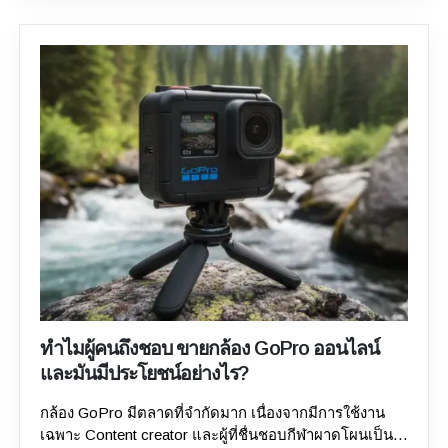
เรื่องที่ยุ่งยากและน่าปวดหัว อย่างไรก็ตาม ไม่ว่าคุณจะ
หมุนเวียน (Circular Economy) การขายกล้อง DSLR มือ
กำลังจัดระเบียบอุปกรณ์เสริมที่ไม่ได้ใช้ เปลี่ยนระบบ หรือ
สองช่วยให้กล้องเก่าหมุนเวียนกลับมาใช้งานอีกครั้ง เป็น
อัปเกรดตัวกล้อง การรู้ว่าควรขออะไรจากผู้ซื้อถือเป็นวิธีที่ดี
แนวทางที่ยั่งยืนและส่งเสริมให้ผู้บริโภคเลือกใช้กล้องมือ
ที่สุดที่จะช่วยให้คุณมีสมาธิมากขึ้น ซึ่งจะสร้างความแตก
สองมากกว่าการซื้อใหม่ ลดขยะอิเล็กทรอนิกส์...
ต่างอย่างมาก ในโพสต์บล็อกที่ครอบคลุมนี้ เรายังจะ
ครอบคลุมคำถามที่พบบ่อยเมื่อขายกล้องเก่า
ขาย กล้อง
เก่า
ยเช่น ราคาเท่าไหร่ มีอุปกรณ์เสริมที่จำเป็นครบถ้วน
หรือไม่ และข้อกังวลอื่นๆ ที่เกี่ยวข้อง ไม่ว่าคุณจะชอบขาย
กับมืออาชีพหรือขายแบบส่วนตัว บทความนี้จะช่วยให้คุณ
คลายข้อสงสัยที่คุณและผู้ซื้ออาจมี!
คำถามที่ผู้ซื้อถามเมื่อ
ซื้อกล้องมือสองจากผู้ขาย ต่อไปนี้เป็นคำถามสำคัญบาง
ประการที่ผู้ซื้ออาจถามเมื่อซื้อกล้องมือสองจาก
ร้านรับซื้อ
กล้องเก่า
ไม่ว่าจะเป็นออนไลน์หรือออฟไลน์
Q1: การซื้อตัว
กล้องจากตลาดสีเทาเป็นเรื่องถูกต้องหรือไม่? นี่เป็นหนึ่งใน
คำถามที่พบบ่อยที่สุดที่ผู้ซื้อมักถามเมื่อค้นหาคำว่า "ขาย
กล้องใกล้ฉัน" หากคุณเลือกใช้อินเทอร์เน็ตเพื่อเพิ่มความ
ทำไมผู้คนถึงชอบ ขายกล้อง GoPro ออนไลน์
ปลอดภัย คุณจำเป็นต้องซื้อตัวกล้องในทวีปของคุณเอง คุณ
และมันมีประโยชน์อย่างไร?
สามารถรับส่วนลดเมื่อซื้อกล้องจากนอกเอเชีย แต่ศูนย์ซ่อม
OEM ในอเมริกาเหนือจะไม่รับซ่อมตัวกล้องเหล่านั้น แม้ว่า
กล้อง GoPro มีตลาดที่จำกัดมาก เนื่องจากมีการใช้งาน
จะซื้อมาใหม่ก็ตาม อย่างไรก็ตาม ยังไม่ชัดเจนว่าเหตุใดจึง
เฉพาะ Content creator และผู้ที่ชื่นชอบกีฬาผาดโผนเป็น
เกิดขึ้น แต่โดยพื้นฐานแล้วหมายความว่าคุณกำลังซื้อ