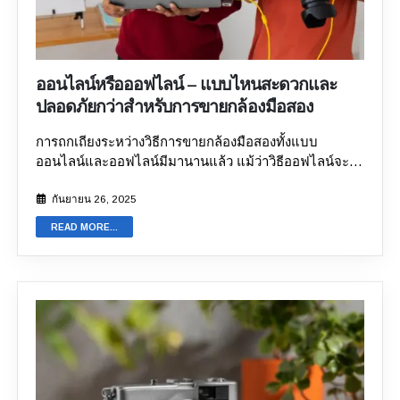
อุปกรณ์ ยิ่งไปกว่านั้น ผู้ขายส่วนใหญ่มักตั้งราคาตามราคา
ที่ซื้อมาในตอนแรก โดยไม่คำนึงถึงค่าเสื่อมราคาและ
สภาพตลาด ในธุรกิจกล้องที่มีการแข่งขันสูง การประเมิน
ราคาสินค้าของคุณสูงเกินไปอาจทำให้รายการสินค้าของ
ออนไลน์หรือออฟไลน์ – แบบไหนสะดวกและ
คุณไม่มีผู้เข้าชม ในขณะที่การประเมินราคาต่ำเกินไปอาจ
ปลอดภัยกว่าสำหรับการขายกล้องมือสอง
ทำให้เสียเงินเปล่า เมื่อคุณเลือกแพลตฟอร์มออนไลน์
สำหรับการ
ขายกล้องมือสอง
การเตรียมกล้องให้พร้อมอย่าง
การถกเถียงระหว่างวิธีการขายกล้องมือสองทั้งแบบ
เหมาะสมจะช่วยให้คุณได้ราคาสูงสุด นอกจากนี้ ควร
ออนไลน์และออฟไลน์มีมานานแล้ว แม้ว่าวิธีออฟไลน์จะ
เปรียบเทียบกล้องรุ่นอื่นๆ ที่คล้ายคลึงกันในตลาดปัจจุบัน
ถือว่าตรงไปตรงมาและปลอดภัยกว่า แต่กระบวนการช้า
เพื่อกำหนดราคาที่เหมาะสม อายุของกล้อง สภาพของกล้อง
และมีตัวเลือกจำกัด ขึ้นอยู่กับพื้นที่ที่คุณอยู่ ในขณะที่การ
กันยายน 26, 2025
อุปกรณ์เสริมที่แถมมาด้วย หรือแม้แต่ฤดูกาล ล้วนส่งผลต่อ
ขายกล้องผ่านช่องทางออนไลน์นั้นรวดเร็วกว่าและมอบ
มูลค่าของกล้อง
2. ปัญหาในการนำเสนอที่ทำให้ผู้ซื้อเปลี่ยน
READ MORE...
ความสะดวกสบายในการทำธุรกรรมจากที่ใดก็ได้ ทั้งนี้ขึ้น
ใจ เมื่อวางแผนขายกล้องเก่าออนไลน์ สิ่งสำคัญคือต้องจำ
อยู่กับแพลตฟอร์มการขายกล้อง คุณอาจได้รับบริการรับ
ไว้ว่าความประทับใจแรกพบนั้นสำคัญอย่างยิ่ง การนำเสนอ
สินค้าฟรีและสิทธิประโยชน์เพิ่มเติมอื่น ๆ ซึ่งสิ่งเหล่านี้ไม่
ที่ไม่ดีเป็นความผิดพลาดสำคัญที่อาจลดความสนใจใน
สามารถทำได้ในแบบออฟไลน์ เนื่องจากคุณต้องเจรจากับ
ประกาศขายของคุณลงได้อย่างมาก ที่น่าขันคือช่างภาพ
ผู้ซื้อด้วยเงื่อนไขของพวกเขาเอง ในบล็อกนี้ เราจะเจาะลึก
หลายคนมักจะถ่ายภาพด้วยกล้องได้ไม่ดีนักเมื่อลงประกาศ
และสำรวจว่าทำไมแพลตฟอร์มการขายกล้องออนไลน์ถึง
ขาย นั่นจึงเป็นเหตุผลว่าทำไมภาพถ่ายจึงบ่งชี้ว่าตัวอุปกรณ์
ได้รับความนิยมมากขึ้น
ทำไมการขายกล้องมือสอง
เองอาจไม่ได้มาตรฐาน การขายกล้องมือสองออนไลน์
ออนไลน์ถึงปลอดภัยกว่า? การ
ขายกล้องมือสอง
แบบออฟ
จำเป็นต้องมีภาพคุณภาพสูงและคำอธิบายอุปกรณ์ของคุณ
ไลน์เกี่ยวข้องกับการติดต่อผู้ซื้อโดยตรงและพบกันตาม