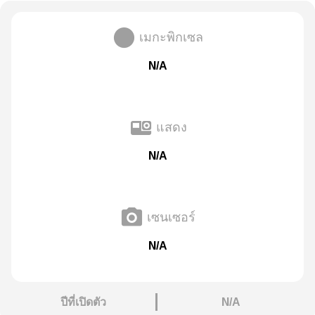
เมกะพิกเซล
N/A
แสดง
N/A
เซนเซอร์
N/A
ปีที่เปิดตัว
N/A