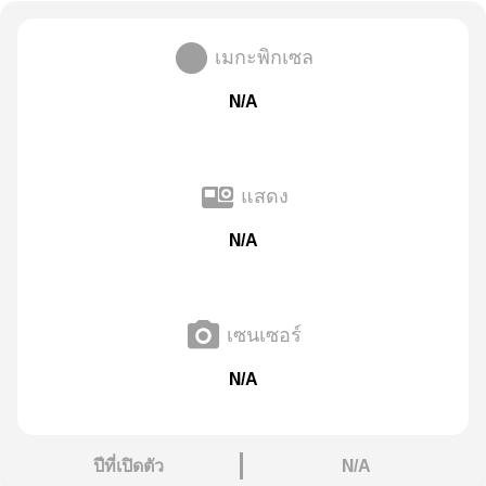
เมกะพิกเซล
N/A
แสดง
N/A
เซนเซอร์
N/A
ปีที่เปิดตัว
N/A