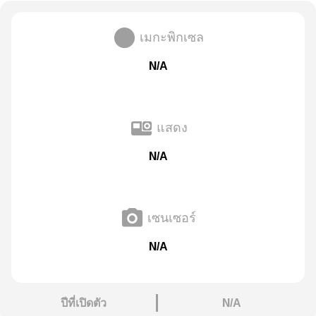
เมกะพิกเซล
N/A
แสดง
N/A
เซนเซอร์
N/A
ปีที่เปิดตัว
N/A