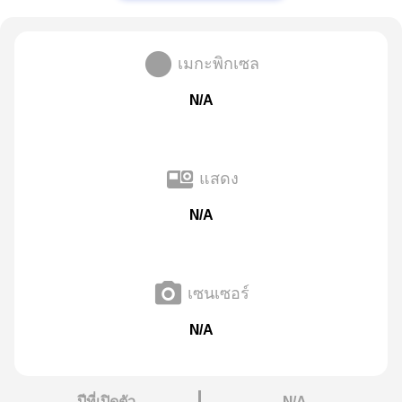
เมกะพิกเซล
N/A
แสดง
N/A
เซนเซอร์
N/A
ปีที่เปิดตัว
N/A