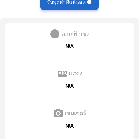
รับมูลค่าที่แน่นอน
เมกะพิกเซล
N/A
แสดง
N/A
เซนเซอร์
N/A