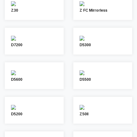
Z30
Z FC Mirrorless
D7200
D5300
D5600
D5500
D5200
Z50II