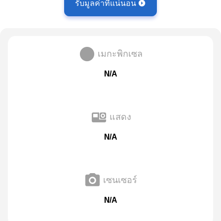
รับมูลค่าที่แน่นอน
เมกะพิกเซล
N/A
แสดง
N/A
เซนเซอร์
N/A